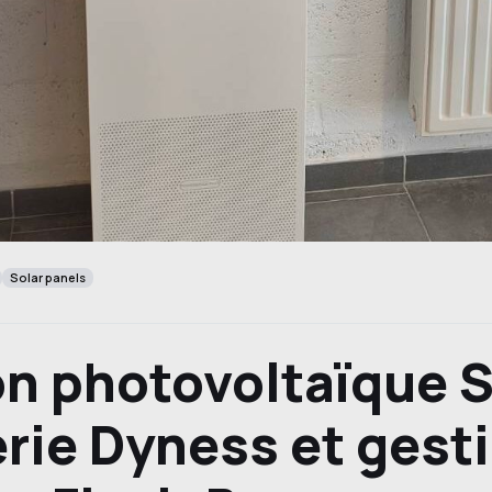
Solar panels
ion photovoltaïque
erie Dyness et gest