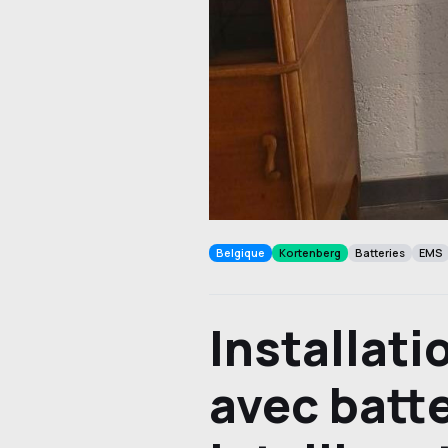
Belgique
Kortenberg
Batteries
EMS
Installat
avec batt