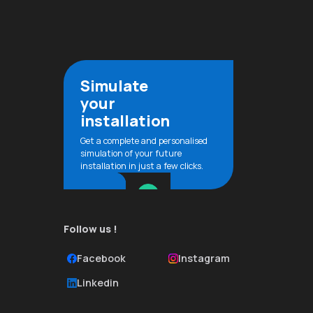
Simulate
your
installation
Get a complete and personalised
simulation of your future
installation in just a few clicks.
Follow us !
Facebook
Instagram
Linkedin