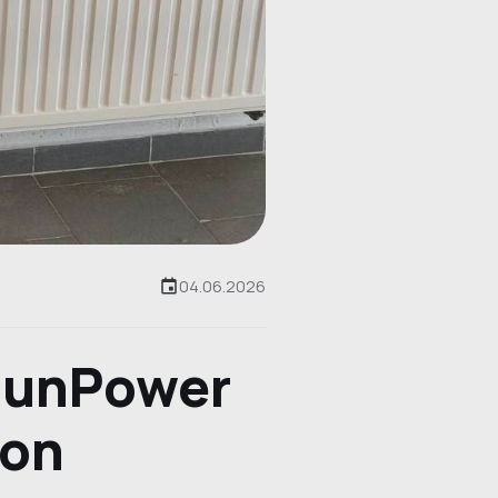
04.06.2026
 SunPower
ion