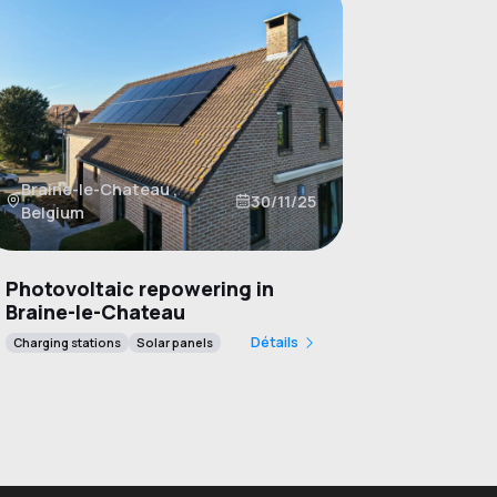
Braine-le-Chateau ,
30/11/25
Belgium
Photovoltaic repowering in
Photovolta
Braine-le-Chateau
battery i
Détails
Charging stations
Solar panels
Batteries
Sol