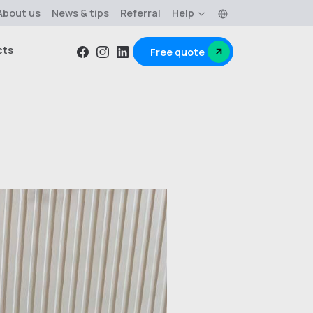
Language
About us
News & tips
Referral
Help
cts
Free quote
Facebook
Instagram
Linkedin