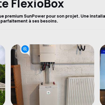
te FlexioBox
que premium SunPower pour son projet. Une install
parfaitement à ses besoins.