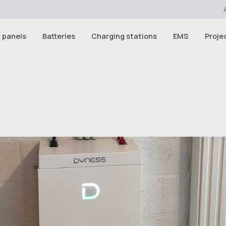
r panels
Batteries
Charging stations
EMS
Proje