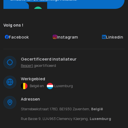
Volg ons !
Facebook
Instagram
Linkedin
Gecertificeerd installateur
Rescert
gecertificeerd
Werkgebied
België en
Luxemburg
Adressen
Sterrebeekstraat 178D, BE1930 Zaventem,
België
Rue Basse 9, LU4963 Clemency Käerjeng,
Luxemburg