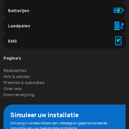
Batterijen
Laadpalen
EMS
Pagina's
Realisaties
Info & advies
Premies & subsidies
Over ons
Doorverwijzing
Simuleer uw installatie
Ontvang in enkele klikken een volledige en gepersonaliseerde
simulatie van uw toekomstige installatie.