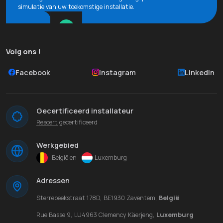
simulatie van uw toekomstige installatie.
Volg ons !
Facebook
Instagram
Linkedin
Gecertificeerd installateur
Rescert
gecertificeerd
Werkgebied
België en
Luxemburg
Adressen
Sterrebeekstraat 178D, BE1930 Zaventem,
België
Rue Basse 9, LU4963 Clemency Käerjeng,
Luxemburg