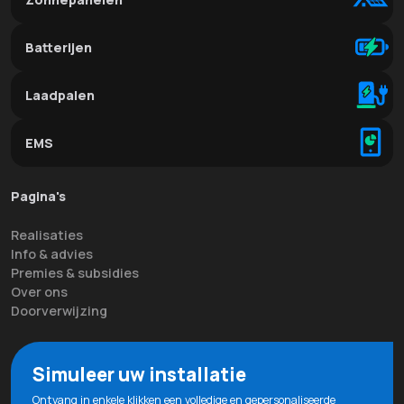
Batterijen
Laadpalen
EMS
Pagina's
Realisaties
Info & advies
Premies & subsidies
Over ons
Doorverwijzing
Simuleer uw installatie
Ontvang in enkele klikken een volledige en gepersonaliseerde