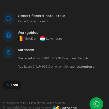
Gecertificeerd installateur
Rescert
gecertificeerd
Werkgebied
België en
Luxemburg
Adressen
Sterrebeekstraat 178D, BE1930 Zaventem,
België
Rue Basse 9, LU4963 Clemency Käerjeng,
Luxemburg
Taal
© Neopower 2026 Alle rechten voorbehouden.
Wha
Privacybeleid
Algemene voorwaarden
Softedge