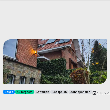
België
Auderghem
Batterijen
Laadpalen
Zonnepanelen
30.06.2