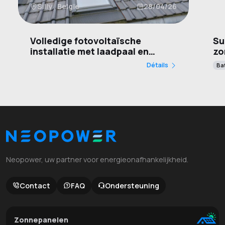
Silly , Belgïe
28/04/26
Volledige fotovoltaïsche
Su
installatie met laadpaal en
zo
batterij
Dy
Détails
Bat
Fl
Neopower, uw partner voor energieonafhankelijkheid.
Contact
FAQ
Ondersteuning
Zonnepanelen