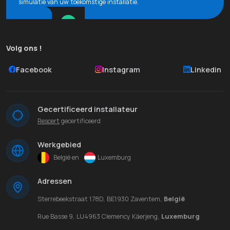
simulatie van uw toekomstige installatie.
Volg ons !
Facebook
Instagram
Linkedin
Gecertificeerd installateur
Rescert
gecertificeerd
Werkgebied
België en
Luxemburg
Adressen
Sterrebeekstraat 178D, BE1930 Zaventem,
België
Rue Basse 9, LU4963 Clemency Käerjeng,
Luxemburg