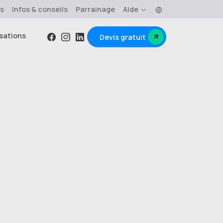
Langue
os
Infos & conseils
Parrainage
Aide
sations
Devis gratuit
Facebook
Instagram
Linkedin