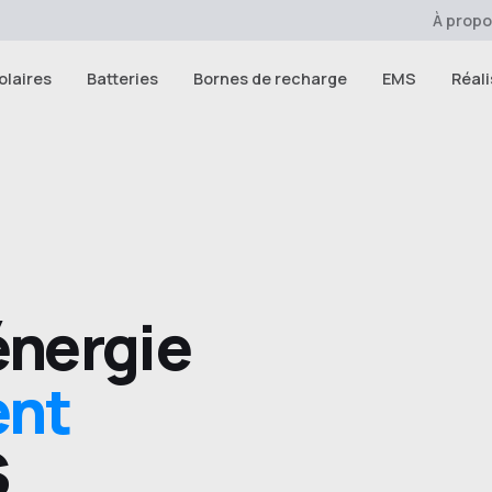
À prop
olaires
Batteries
Bornes de recharge
EMS
Réali
énergie
ent
S