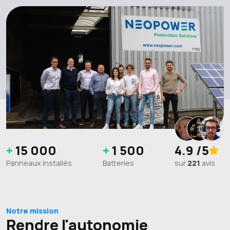
+
15 000
+
1 500
4.9
/5
Panneaux installés
Batteries
sur
221
avis
Notre mission
Rendre l'autonomie