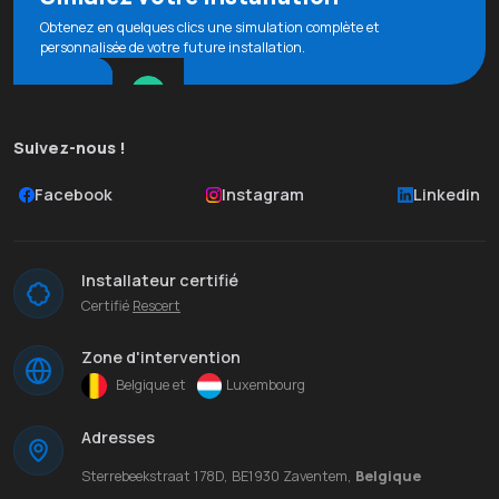
Obtenez en quelques clics une simulation complète et
personnalisée de votre future installation.
Suivez-nous !
Facebook
Instagram
Linkedin
Installateur certifié
Certifié
Rescert
Zone d'intervention
Belgique et
Luxembourg
Adresses
Sterrebeekstraat 178D, BE1930 Zaventem,
Belgique