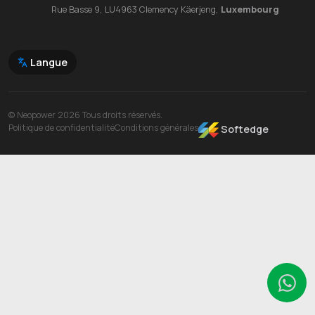
Rue Basse 9, LU4963 Clemency Käerjeng,
Luxembourg
Langue
© Neopower 2026 Tous droits réservés.
Politique de confidentialité
Conditions générales
Softedge
Wh