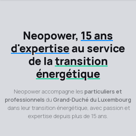
Neopower,
15 ans
d'expertise
au service
de la
transition
énergétique
Neopower accompagne les
particuliers et
professionnels
du
Grand-Duché du Luxembourg
dans leur transition énergétique, avec passion et
expertise depuis plus de 15 ans.