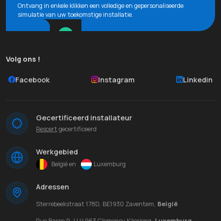
Ontvang in enkele klikken een volledige en gepersonaliseerde
simulatie van uw toekomstige installatie.
Volg ons !
Facebook
Instagram
Linkedin
Gecertificeerd installateur
Rescert
gecertificeerd
Werkgebied
België en
Luxemburg
Adressen
Sterrebeekstraat 178D, BE1930 Zaventem,
België
Rue Basse 9, LU4963 Clemency Käerjeng,
Luxemburg