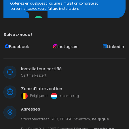
Obtenez en quelques clics une simulation complète et
personnalisée de votre future installation.
Suivez-nous !
Facebook
Instagram
Linkedin
Installateur certifié
Certifié
Rescert
Zone d'intervention
Belgique et
Luxembourg
Adresses
Sterrebeekstraat 178D, BE1930 Zaventem,
Belgique
Rue Basse 9, LU4963 Clemency Käerjeng,
Luxembourg