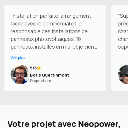
"Installation parfaite, arrangement
"Sup
facile avec le commercial et le
préc
responsable des installations de
chan
panneaux photovoltaïques. 18
chan
panneaux installés en mai et je viens
supe
d’avoir mon recalcul d’électricité, plus
Voir plus
de 50% en moins sur ma facture"
5/5
B
Boris Quertinmont
Propriétaire
Votre projet avec Neopower,