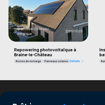
Braine-le-Château ,
30/11/25
Belgique
A
Repowering photovoltaïque à
In
Braine-le-Château
ba
Détails
Bornes de recharge
Panneaux solaires
Bat