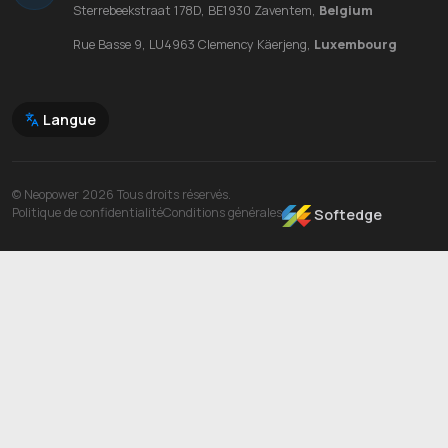
Sterrebeekstraat 178D, BE1930 Zaventem,
Belgium
Rue Basse 9, LU4963 Clemency Käerjeng,
Luxembourg
Langue
© Neopower 2026 Tous droits réservés.
Politique de confidentialité
Conditions générales
Softedge