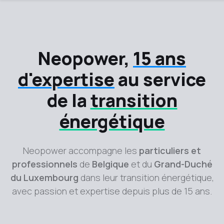
Neopower,
15 ans
d'expertise
au service
de la
transition
énergétique
Neopower accompagne les
particuliers et
professionnels
de
Belgique
et du
Grand-Duché
du Luxembourg
dans leur transition énergétique,
avec passion et expertise depuis plus de 15 ans.