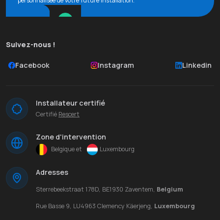
personnalisée de votre future installation.
Suivez-nous !
Facebook
Instagram
Linkedin
Installateur certifié
Certifié
Rescert
Zone d'intervention
Belgique et
Luxembourg
Adresses
Sterrebeekstraat 178D, BE1930 Zaventem,
Belgium
Rue Basse 9, LU4963 Clemency Käerjeng,
Luxembourg