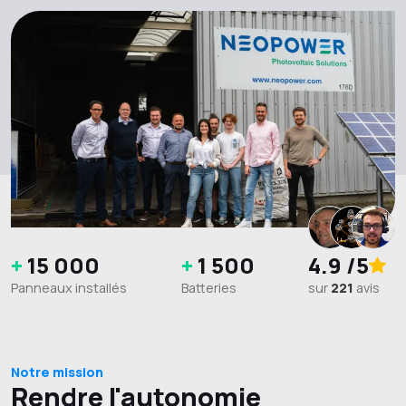
+
15 000
+
1 500
4.9
/5
Panneaux installés
Batteries
sur
221
avis
Notre mission
Rendre l'autonomie