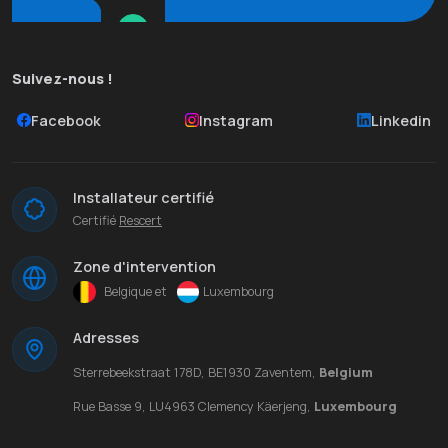
Suivez-nous !
Facebook
Instagram
Linkedin
Installateur certifié
Certifié
Rescert
Zone d'intervention
Belgique et
Luxembourg
Adresses
Sterrebeekstraat 178D, BE1930 Zaventem,
Belgium
Rue Basse 9, LU4963 Clemency Käerjeng,
Luxembourg