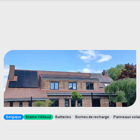
Belgique
Braine-l'Alleud
Batteries
Bornes de recharge
Panneaux solai