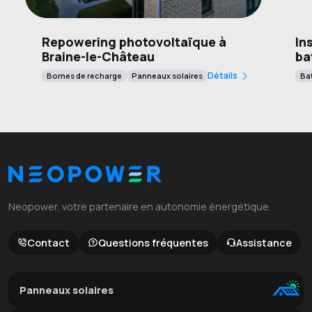
Repowering photovoltaïque à
In
Braine-le-Château
ba
Détails
Bornes de recharge
Panneaux solaires
Bat
Neopower, votre partenaire en autonomie énergétique.
Contact
Questions fréquentes
Assistance
Panneaux solaires