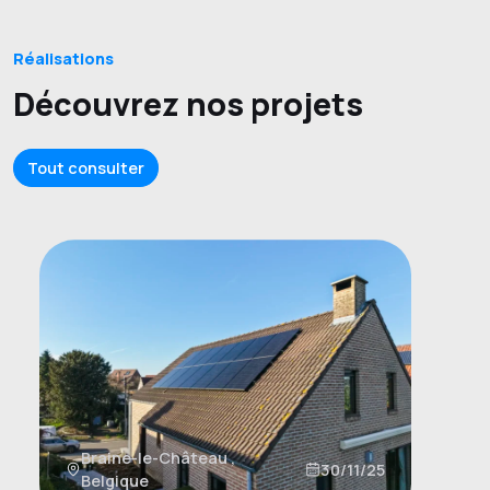
Réalisations
Découvrez nos projets
Tout consulter
Braine-le-Château ,
30/11/25
Belgique
A