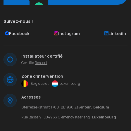
Suivez-nous !
Facebook
Instagram
Linkedin
Installateur certifié
Certifié
Rescert
Zone d'intervention
Belgique et
Luxembourg
Adresses
Sterrebeekstraat 178D, BE1930 Zaventem,
Belgium
Rue Basse 9, LU4963 Clemency Käerjeng,
Luxembourg