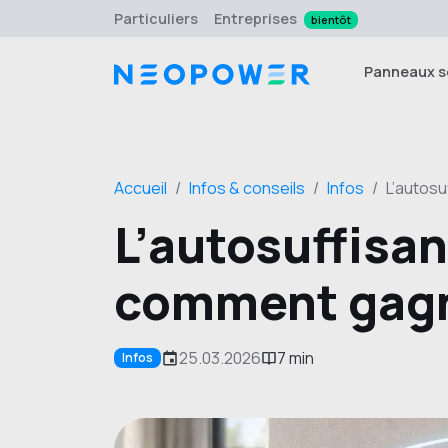
Particuliers
Entreprises
bientôt
Panneaux s
Accueil
Infos & conseils
Infos
L’autos
L’autosuffisa
comment gagn
25.03.2026
7 min
Infos