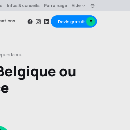
Langue
os
Infos & conseils
Parrainage
Aide
sations
Devis gratuit
Facebook
Instagram
Linkedin
dépendance
Belgique ou
ce