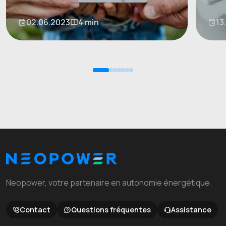
02.06.2023
4 min
13
Neopower, votre partenaire en autonomie énergétique.
Contact
Questions fréquentes
Assistance