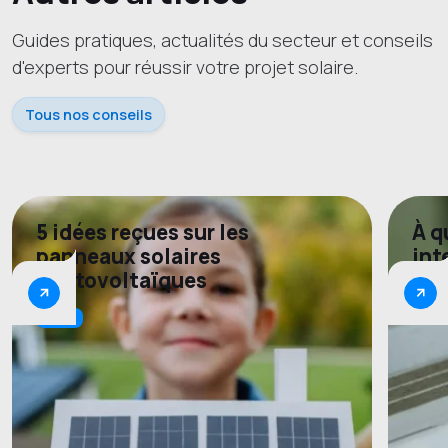
Guides pratiques, actualités du secteur et conseils
d'experts pour réussir votre projet solaire.
Tous nos conseils
5 idées reçues sur les
À q
panneaux solaires
int
photovoltaïques
Info
Infos