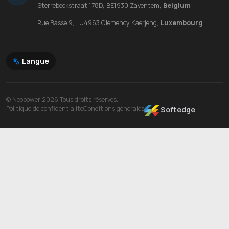
Sterrebeekstraat 178D, BE1930 Zaventem,
Belgium
Rue Basse 9, LU4963 Clemency Käerjeng,
Luxembourg
Langue
© Neopower 2026 Tous droits réservés.
Politique de confidentialité
Conditions générales
Softedge